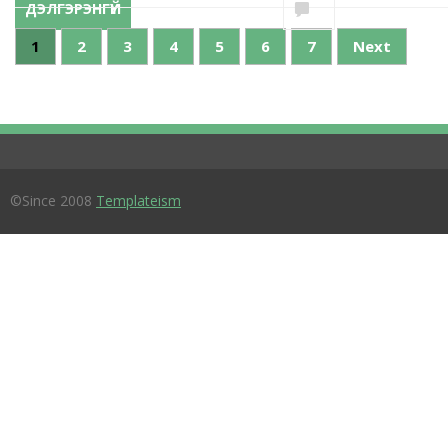
ДЭЛГЭРЭНГҮЙ
1
2
3
4
5
6
7
Next
©Since 2008
Templateism