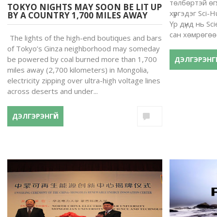
төлбөртэй өгү
TOKYO NIGHTS MAY SOON BE LIT UP
хүргэдэг Sci-
BY A COUNTRY 1,700 MILES AWAY
Үр дүнд нь Sc
сан хөмрөгөө
The lights of the high-end boutiques and bars
of Tokyo’s Ginza neighborhood may someday
be powered by coal burned more than 1,700
ДЭЛГЭРЭНГҮ
miles away (2,700 kilometers) in Mongolia,
electricity zipping over ultra-high voltage lines
across deserts and under...
ДЭЛГЭРЭНГҮЙ