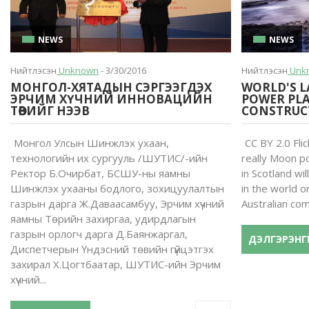
NEWS
NEWS
Нийтлэсэн
Unknown
- 3/30/2016
Нийтлэсэн
Unk
МОНГОЛ-ХЯТАДЫН СЭРГЭЭГДЭХ
WORLD'S L
ЭРЧИМ ХҮЧНИЙ ИННОВАЦИЙН
POWER PLA
ТӨВИЙГ НЭЭВ
CONSTRUC
Монгол Улсын Шинжлэх ухаан,
CC BY 2.0 Flic
технологийн их сургууль /ШУТИС/-ийн
really Moon p
Ректор Б.Очирбат, БСШУ-ны яамны
in Scotland wil
Шинжлэх ухааны бодлого, зохицуулалтын
in the world o
газрын дарга Ж.Даваасамбуу, Эрчим хүчний
Australian comp
яамны Төрийн захиргаа, удирдлагын
газрын орлогч дарга Д.Баянжаргал,
ДЭЛГЭРЭНГҮ
Диспетчерын Үндэсний төвийн гүйцэтгэх
захирал Х.Цогтбаатар, ШУТИС-ийн Эрчим
хүчний...