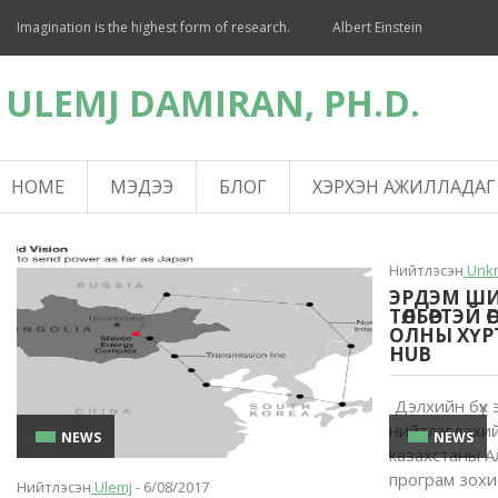
Imagination is the highest form of research.
Albert Einstein
ULEMJ DAMIRAN, PH.D.
HOME
МЭДЭЭ
БЛОГ
ХЭРХЭН АЖИЛЛАДАГ
Нийтлэсэн
Unk
ЭРДЭМ Ш
ТӨЛБӨРТЭЙ
ОЛНЫ ХҮРТ
HUB
Дэлхийн бүх 
нийтлэгдэхий
NEWS
NEWS
казахстаны А
програм зохи
Нийтлэсэн
Ulemj
- 6/08/2017