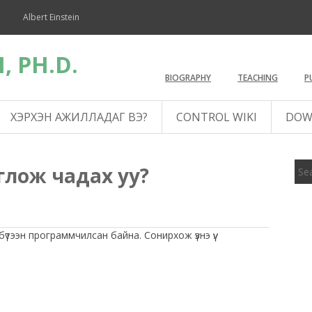
Albert Einstein
, PH.D.
BIOGRAPHY
TEACHING
P
ХЭРХЭН АЖИЛЛАДАГ ВЭ?
CONTROL WIKI
DOW
глож чадах уу?
үтээн программчилсан байна. Сонирхож үзнэ үү.