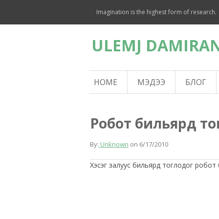
Imagination is the highest form of research.
ULEMJ DAMIRAN
HOME
МЭДЭЭ
БЛОГ
Робот бильярд то
By:
Unknown
on
6/17/2010
Хэсэг залуус бильярд тоглодог робот б