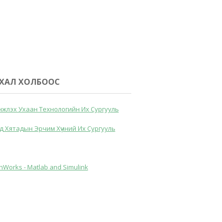
ХАЛ ХОЛБООС
жлэх Ухаан Технологийн Их Сургууль
д Хятадын Эрчим Хүчний Их Сургууль
hWorks - Matlab and Simulink