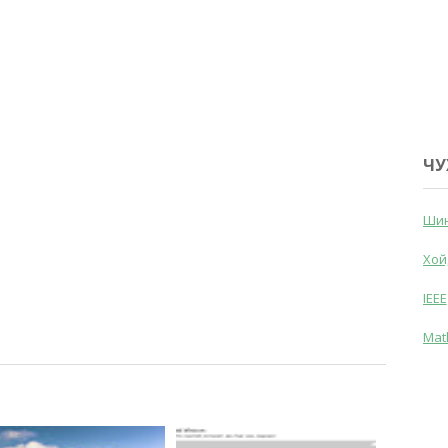
ЧУ
Шин
Хой
IEEE
Mat