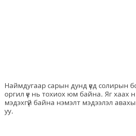
Наймдугаар сарын дунд үед солирын 
оргил үе нь тохиох юм байна. Яг хаах 
мэдэхгүй байна нэмэлт мэдээлэл авахыг
уу.