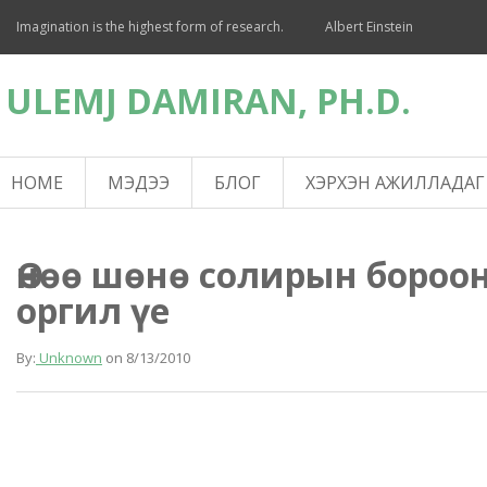
Imagination is the highest form of research.
Albert Einstein
ULEMJ DAMIRAN, PH.D.
HOME
МЭДЭЭ
БЛОГ
ХЭРХЭН АЖИЛЛАДАГ
Өнөө шөнө солирын бороо
оргил үе
By:
Unknown
on
8/13/2010