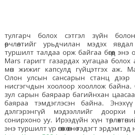
тулгарч болох сэтгэл зүйн бол
өөрчлөлтийг урьдчилан мэдэх явда
туршилт талдаа орж байгаа бөгөөд энэ
Mars гаригт газардах хугацаа болох
мөн жижиг капсулд гүйцэтгэх аж. M
Олон улсын сансарын станц дээр 
нисгэгчдын хоолоор хооллож байна. С
зул сарын баяраар багийнхан цааса
баяраа тэмдэглэсэн байна. Энэхүү
дэлгэрэнгүй мэдээллийг доорхи 
сонирхоно уу. Ирээдүйн хүн төрлөхтө
энэ туршилт үр өгөөжөө өгнө гэдэгт эрдэмт