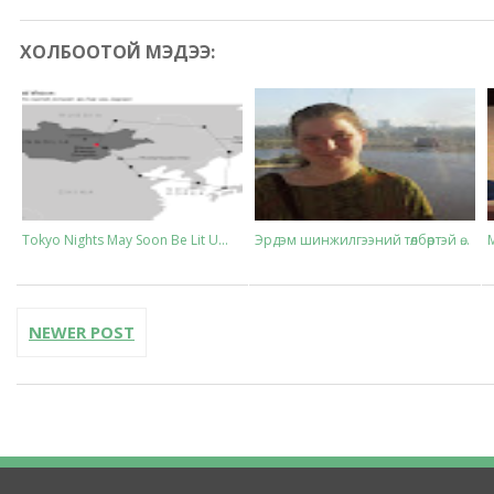
ХОЛБООТОЙ МЭДЭЭ:
Tokyo Nights May Soon Be Lit U...
Эрдэм шинжилгээний төлбөртэй ө...
NEWER POST