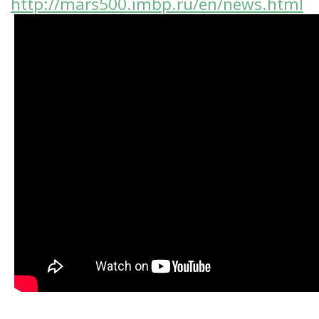
http://mars500.imbp.ru/en/news.html