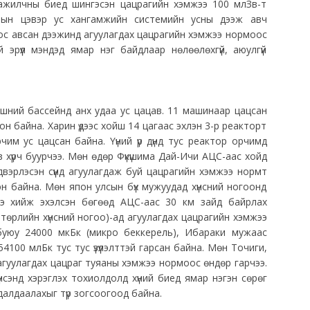
ажилчны биед шингэсэн цацрагийн хэмжээ 100 млЗв-т
хотын цэвэр ус хангамжийн системийн усны дээж авч
ос авсан дээжинд агуулагдах цацрагийн хэмжээ нормоос
ий эрүүл мэндэд ямар нэг байдлаар нөлөөлөхгүй, аюулгүй
лшний бассейнд анх удаа ус цацав. 11 машинаар цацсан
н байна. Харин үдээс хойш 14 цагаас эхлэн 3-р реакторт
им ус цацсан байна. Үүний үр дүнд тус реактор орчимд
 хүрч буурчээ. Мөн өдөр Фүкүшима Дай-Ичи АЦС-аас хойд
лдвэрлэсэн сүүнд агуулагдаж буй цацрагийн хэмжээ нормт
сэн байна. Мөн япон улсын бүх мужуудад хүнсний ногоонд
ээ хийж эхэлсэн бөгөөд АЦС-аас 30 км зайд байрлах
төрлийн хүнсний ногоо)-ад агуулагдах цацрагийн хэмжээ
буюу 24000 мкБк (микро беккерель), Ибараки мужаас
100 млБк тус тус үзүүлэлттэй гарсан байна. Мөн Точиги,
гуулагдах цацраг туяаны хэмжээ нормоос өндөр гарчээ.
г хүнсэнд хэрэглэх тохиолдолд хүний биед ямар нэгэн сөрөг
худалдаалахыг түр зогсоогоод байна.