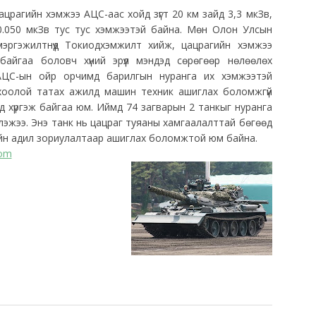
црагийн хэмжээ АЦС-аас хойд зүгт 20 км зайд 3,3 мкЗв,
0.050 мкЗв тус тус хэмжээтэй байна. Мөн Олон Улсын
эргэжилтнүүд Токиодхэмжилт хийж, цацрагийн хэмжээ
байгаа боловч хүний эрүүл мэндэд сөрөгөөр нөлөөлөх
. АЦС-ын ойр орчимд барилгын нуранга их хэмжээтэй
 хоолой татах ажилд машин техник ашиглах боломжгүй
эд хүргэж байгаа юм. Иймд 74 загварын 2 танкыг нуранга
эжээ. Энэ танк нь цацраг туяаны хамгаалалттай бөгөөд
йн адил зориулалтаар ашиглах боломжтой юм байна.
com