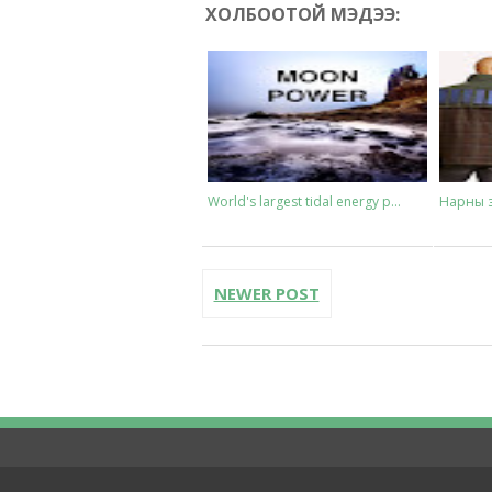
ХОЛБООТОЙ МЭДЭЭ:
World's largest tidal energy p...
Нарны з
NEWER POST