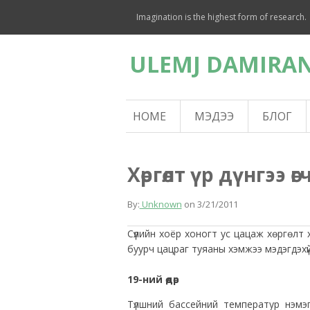
Imagination is the highest form of research.
ULEMJ DAMIRAN
HOME
МЭДЭЭ
БЛОГ
Хөргөлт үр дүнгээ өг
By:
Unknown
on
3/21/2011
Сүүлийн хоёр хоногт ус цацаж хөргөлт 
буурч цацраг туяаны хэмжээ мэдэгдэхү
19-ний өдөр
Түлшний бассейний температур нэмэ