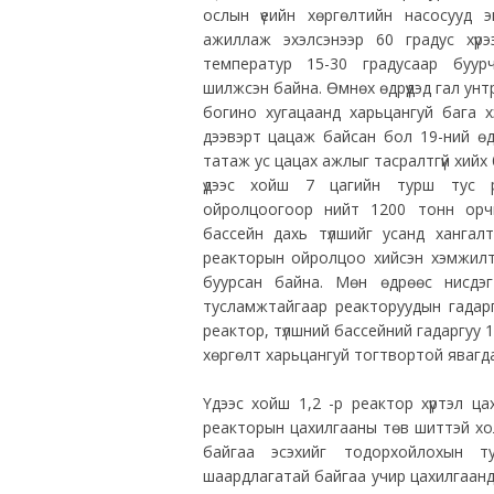
ослын үеийн хөргөлтийн насосууд 
ажиллаж эхэлсэнээр 60 градус хүрэ
температур 15-30 градусаар буур
шилжсэн байна. Өмнөх өдрүүдэд гал ун
богино хугацаанд харьцангуй бага 
дээвэрт цацаж байсан бол 19-ний ө
татаж ус цацах ажлыг тасралтгүй хий
үдээс хойш 7 цагийн турш тус р
ойролцоогоор нийт 1200 тонн орч
бассейн дахь түлшийг усанд хангал
реакторын ойролцоо хийсэн хэмжилт
буурсан байна. Мөн өдрөөс нисдэг
тусламжтайгаар реакторуудын гадарг
реактор, түлшний бассейний гадаргуу
хөргөлт харьцангуй тогтвортой явагдаж
Үдээс хойш 1,2 -р реактор хүртэл ц
реакторын цахилгааны төв шиттэй хол
байгаа эсэхийг тодорхойлохын т
шаардлагатай байгаа учир цахилгаанд 