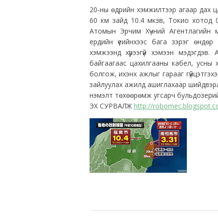
20-ны өдрийн хэмжилтээр агаар дах ца
60 км зайд 10.4 мкзв, Токио хотод 
Атомын Эрчим Xүчний Агентлагийн м
ердийн үеийнхээс бага зэрэг өндөр 
хэмжээнд хүрээгүй хэмээн мэдэгдэв
байгаагаас цахилгааны кабел, усны
болгож, ихэнх ажлыг гарааг гүйцэтгэх
зайлуулах ажилд ашиглахаар шийдвэрл
нэмэлт төхөөрөмж угсарч бульдозери
ЭХ СУРВАЛЖ
http://robomec.blogspot.