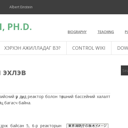
Albert Einstein
, PH.D.
BIOGRAPHY
TEACHING
P
ХЭРХЭН АЖИЛЛАДАГ ВЭ?
CONTROL WIKI
DOW
ч эхлэв
хийсний үр дүнд реактор болон түлшний бассейний халалт
йц багасч байна.
гдэж байсан 5, 6-р реакторын