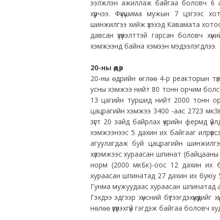
ээлжлэн ажиллаж байгаа боловч 6 
хүрчээ. Фүкүшима мужын 7 цэгээс 
шинжилгээ хийж үзэхэд Кавамата хото
давсан үзүүлэлттэй гарсан боловч хүн
хэмжээнд байна хэмээн мэдээлэгдлээ.
20-ны өдөр
20-ны өдрийн өглөө 4-р реакторын тү
усны хэмжээ нийт 80 тонн орчим болсо
13 цагийн туршид нийт 2000 тонн орч
цацрагийн хэмжээ 3400 -аас 2723 мкЗв
зүгт 20 зайд байрлах үхрийн фермд үй
хэмжээнээс 5 дахин их байгааг илрүүл
агуулагдаж буй цацрагийн шинжилг
хүлэмжээс хураасан шпинат (байцааны 
норм (2000 мкБк)-оос 12 дахин их 
хураасан шпинатад 27 дахин их буюу 54
Гунма мужуудаас хураасан шпинатад а
Гэхдээ эдгээр хүнсний бүтээгдэхүүнүүдий
нөлөө үзүүлэхгүй гэгдэж байгаа боловч 