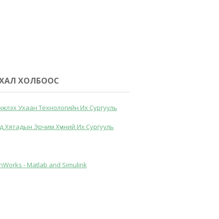
ХАЛ ХОЛБООС
жлэх Ухаан Технологийн Их Сургууль
д Хятадын Эрчим Хүчний Их Сургууль
hWorks - Matlab and Simulink