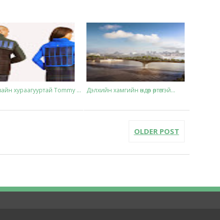
айн хураагууртай Tommy ...
Дэлхийн хамгийн өндөр өртөгтэй...
OLDER POST