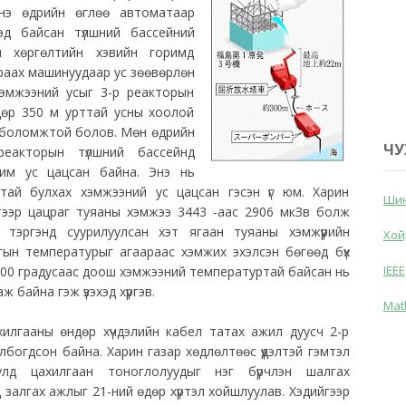
энэ өдрийн өглөө автоматаар
эд байсан түлшний бассейний
ч хөргөлтийн хэвийн горимд
траах машинуудаар ус зөөвөрлөн
хэмжээний усыг 3-р реакторын
дөр 350 м урттай усны хоолой
х боломжтой болов. Мөн өдрийн
ЧУ
еакторын түлшний бассейнд
им ус цацсан байна. Энэ нь
ттай булхах хэмжээний ус цацсан гэсэн үг юм. Харин
Шин
ээр цацраг туяаны хэмжээ 3443 -аас 2906 мкЗв болж
 тэргэнд суурилуулсан хэт ягаан туяаны хэмжүүрийн
Хой
ын температурыг агаараас хэмжих эхэлсэн бөгөөд бүх
IEEE
 100 градусаас доош хэмжээний температуртай байсан нь
 байна гэж үзэхэд хүргэв.
Mat
ахилгааны өндөр хүчдэлийн кабел татах ажил дуусч 2-р
богдсон байна. Харин газар хөдлөлтөөс үүдэлтэй гэмтэл
улд цахилгаан тоноглолуудыг нэг бүрчлэн шалгах
залгах ажлыг 21-ний өдөр хүртэл хойшлуулав. Хэдийгээр