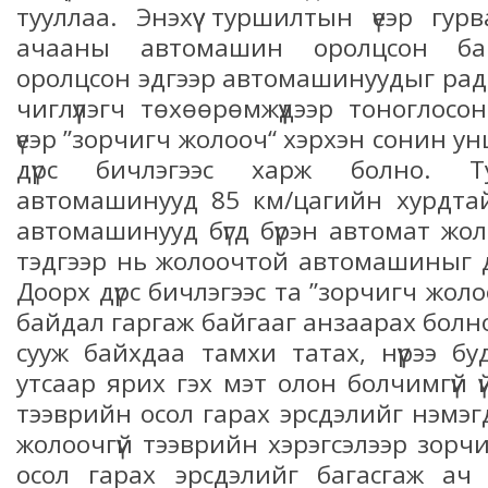
тууллаа. Энэхүү туршилтын үеэр гу
ачааны автомашин оролцсон ба
оролцсон эдгээр автомашинуудыг рад
чиглүүлэгч төхөөрөмжүүдээр тоногло
үеэр ”зорчигч жолооч“ хэрхэн сонин у
дүрс бичлэгээс харж болно. 
автомашинууд 85 км/цагийн хурдтай
автомашинууд бүгд бүрэн автомат жо
тэдгээр нь жолоочтой автомашиныг 
Доорх дүрс бичлэгээс та ”зорчигч жолоо
байдал гаргаж байгааг анзаарах болн
сууж байхдаа тамхи татах, нүүрээ бу
утсаар ярих гэх мэт олон болчимгүй 
тээврийн осол гарах эрсдэлийг нэмэгдү
жолоочгүй тээврийн хэрэгсэлээр зорч
осол гарах эрсдэлийг багасгаж ач