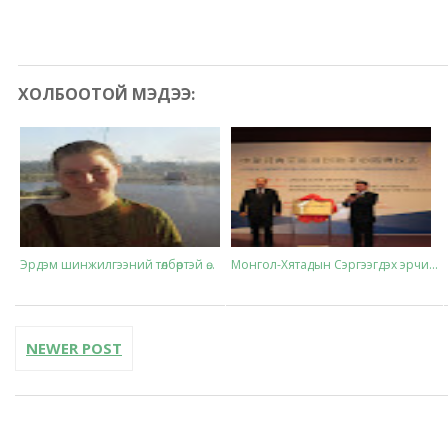
ХОЛБООТОЙ МЭДЭЭ:
Эрдэм шинжилгээний төлбөртэй ө...
Монгол-Хятадын Сэргээгдэх эрчи...
NEWER POST