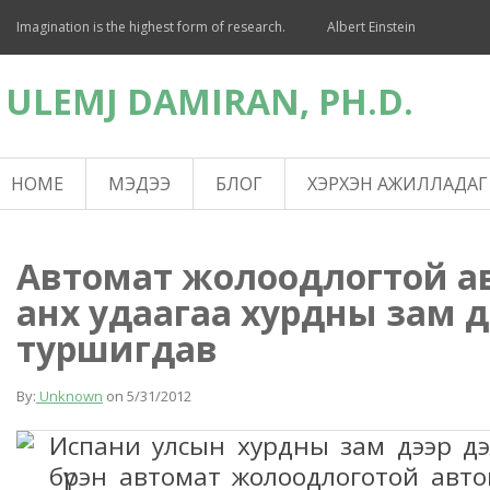
Imagination is the highest form of research.
Albert Einstein
ULEMJ DAMIRAN, PH.D.
HOME
МЭДЭЭ
БЛОГ
ХЭРХЭН АЖИЛЛАДАГ
Автомат жолоодлогтой 
анх удаагаа хурдны зам д
туршигдав
By:
Unknown
on
5/31/2012
Испани улсын хурдны зам дээр дэ
бүрэн автомат жолоодлоготой авт