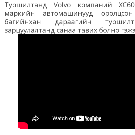
Туршилтанд Volvo компаний ХС6
маркийн автомашинууд оролцсон
багийнхан дараагийн туршилт
зарцуулалтанд санаа тавих болно гэж