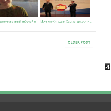
нжилгээний төлбөртэй ө...
Монгол-Хятадын Сэргээгдэх эрчи...
OLDER POST
4