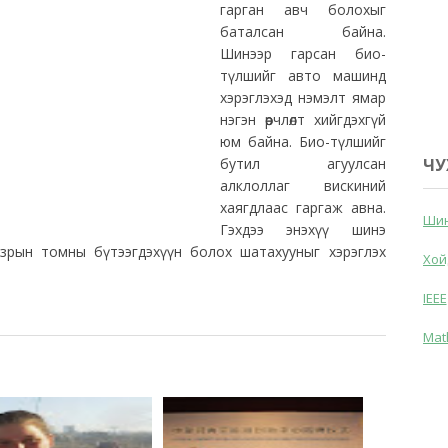
гарган авч болохыг
баталсан байна.
Шинээр гарсан био-
түлшийг авто машинд
хэрэглэхэд нэмэлт ямар
нэгэн өөрчлөлт хийгдэхгүй
юм байна. Био-түлшийг
бутил агуулсан
ЧУ
алклоллаг вискиний
хаягдлаас гаргаж авна.
Шин
Гэхдээ энэхүү шинэ
азрын томны бүтээгдэхүүн болох шатахууныг хэрэглэх
Хой
IEEE
Mat