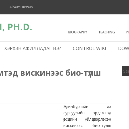
Albert Einstein
, PH.D.
BIOGRAPHY
TEACHING
P
ХЭРХЭН АЖИЛЛАДАГ ВЭ?
CONTROL WIKI
DOW
тэд вискинээс био-түлш
Эдинбургийн их
сургуулийн эрдэмтэд
өөрсдийн үйлдвэрлэсэн
вискинээс био-түлш