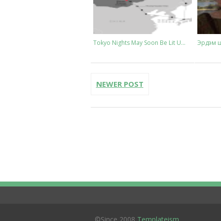
Tokyo Nights May Soon Be Lit U...
Эрдэм ши
NEWER POST
©Since 2008
Templateism