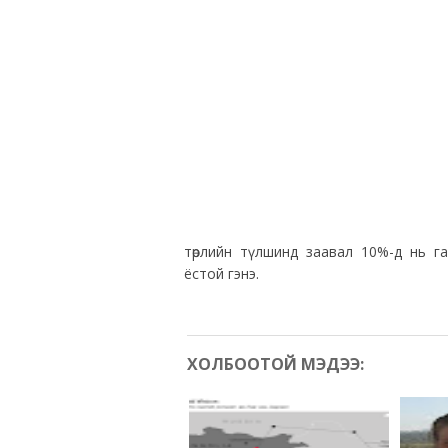
төрлийн түлшинд заавал 10%-д нь г
ёстой гэнэ.
ХОЛБООТОЙ МЭДЭЭ: