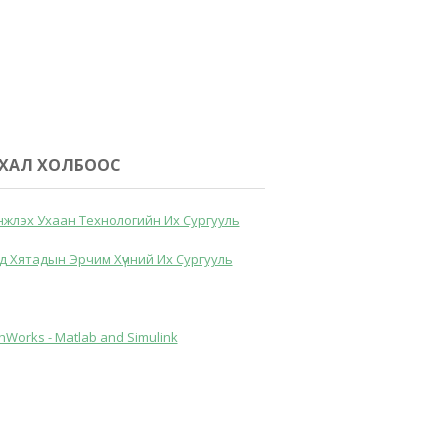
ХАЛ ХОЛБООС
жлэх Ухаан Технологийн Их Сургууль
д Хятадын Эрчим Хүчний Их Сургууль
hWorks - Matlab and Simulink