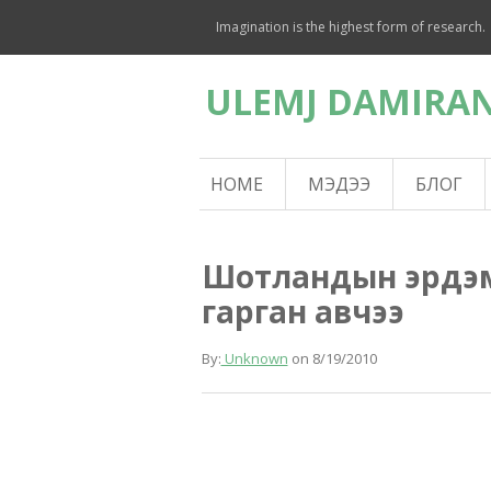
Imagination is the highest form of research.
ULEMJ DAMIRAN
HOME
МЭДЭЭ
БЛОГ
Шотландын эрдэм
гарган авчээ
By:
Unknown
on
8/19/2010