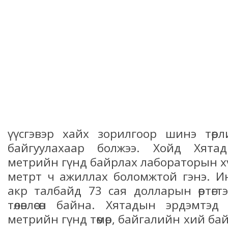
үүсгэвэр хайх зорилгоор шинэ төр
байгуулахаар болжээ. Хойд Хят
метрийн гүнд байрлах лабораторын х
метрт ч ажиллах боломжтой гэнэ. И
акр талбайд 73 сая долларын өртөгт
төлөвлөсөн байна. Хятадын эрдэмтэ
метрийн гүнд төмөр, байгалийн хий бай