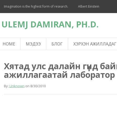
Imagination is the highest form of research.
Albert Einstein
ULEMJ DAMIRAN, PH.D.
HOME
МЭДЭЭ
БЛОГ
ХЭРХЭН АЖИЛЛАДАГ
Хятад улс далайн гүнд ба
ажиллагаатай лаборатор
By:
Unknown
on
8/30/2010