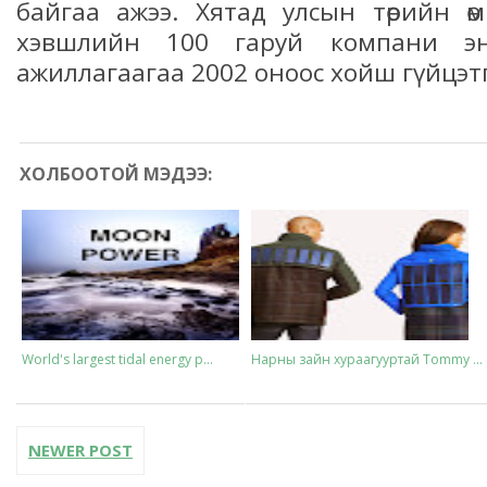
байгаа ажээ. Хятад улсын төрийн ө
хэвшлийн 100 гаруй компани эн
ажиллагаагаа 2002 оноос хойш гүйцэт
ХОЛБООТОЙ МЭДЭЭ:
World's largest tidal energy p...
Нарны зайн хураагууртай Tommy ...
NEWER POST