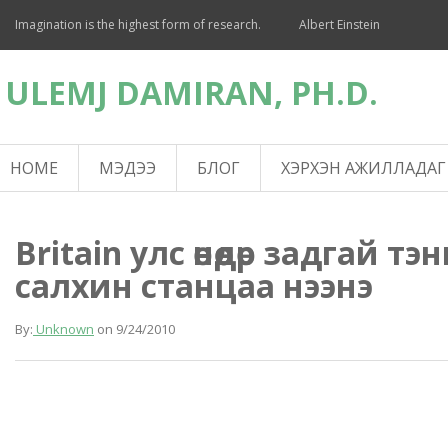
Imagination is the highest form of research.
Albert Einstein
ULEMJ DAMIRAN, PH.D.
HOME
МЭДЭЭ
БЛОГ
ХЭРХЭН АЖИЛЛАДАГ
Britain улс өнөөдөр задгай тэ
салхин станцаа нээнэ
By:
Unknown
on
9/24/2010