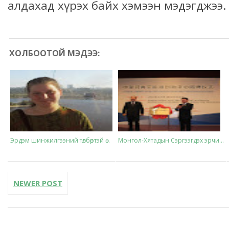
алдахад хүрэх байх хэмээн мэдэгджээ.
ХОЛБООТОЙ МЭДЭЭ:
Эрдэм шинжилгээний төлбөртэй ө...
Монгол-Хятадын Сэргээгдэх эрчи...
NEWER POST