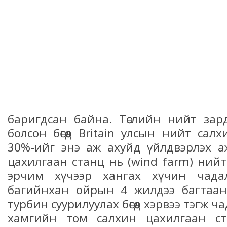
баригдсан байна. Төслийн нийт зар
болсон бөгөөд Britain улсын нийт са
30%-ийг энэ аж ахуйд үйлдвэрлэх а
цахилгаан станц нь (wind farm) нийт
эрчим хүчээр хангах хүчин чада
багийнхан ойрын 4 жилдээ багтаа
турбин суурилуулах бөгөөд хэрвээ тэгж 
хамгийн том салхин цахилгаан станц