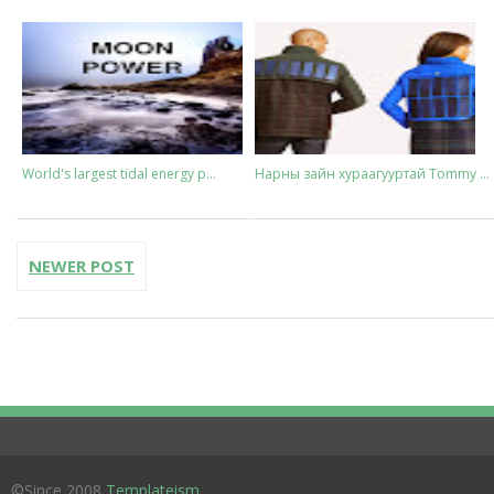
World's largest tidal energy p...
Нарны зайн хураагууртай Tommy ...
NEWER POST
©Since 2008
Templateism