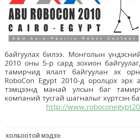
байгуулах билээ. Монголын үндэсни
2010 оны 5-р сард зохион байгуула
тамирчид ялалт байгуулан эх ор
RoboCon Egypt 2010-д оролцох эрх 
тэмцээнд манай улсын баг тамир
компаний тусгай шагналыг хүртсэн ба
http://www.roboconegypt2
ХОЛБООТОЙ МЭДЭЭ: