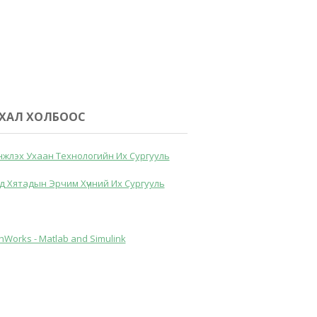
ХАЛ ХОЛБООС
жлэх Ухаан Технологийн Их Сургууль
д Хятадын Эрчим Хүчний Их Сургууль
hWorks - Matlab and Simulink