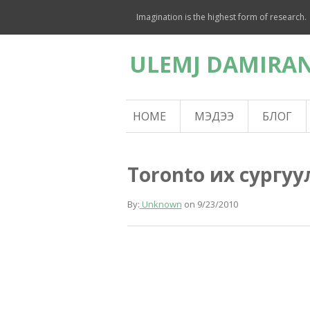
Imagination is the highest form of research.
ULEMJ DAMIRAN
HOME
МЭДЭЭ
БЛОГ
Toronto их сургу
By:
Unknown
on
9/23/2010