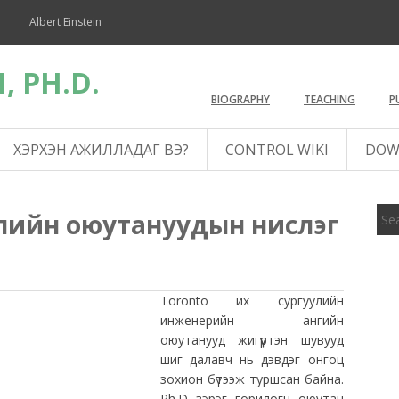
Albert Einstein
, PH.D.
BIOGRAPHY
TEACHING
P
ХЭРХЭН АЖИЛЛАДАГ ВЭ?
CONTROL WIKI
DOW
улийн оюутануудын нислэг
Toronto их сургуулийн
инженерийн ангийн
оюутанууд жигүүртэн шувууд
шиг далавч нь дэвдэг онгоц
зохион бүтээж туршсан байна.
Ph.D зэрэг горилогч оюутан