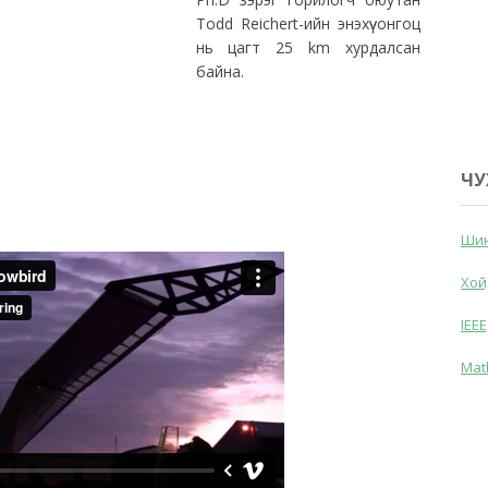
Todd Reichert-ийн энэхүү онгоц
нь цагт 25 km хурдалсан
байна.
ЧУ
Шин
Хой
IEEE
Mat