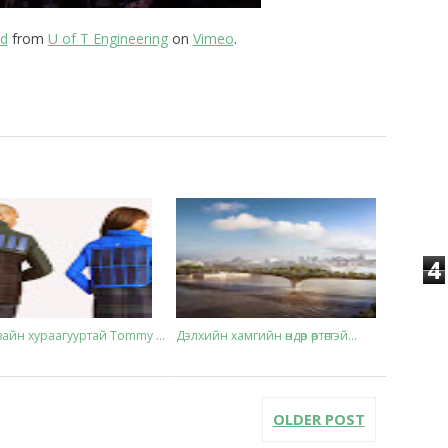
d
from
U of T Engineering
on
Vimeo
.
4
айн хураагууртай Tommy ...
Дэлхийн хамгийн өндөр өртөгтэй...
OLDER POST