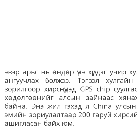
эвэр арьс нь өндөр үнэ хүрдэг учир 
ангуучлах болжээ. Тэгвэл хулгай
зорилгоор хирснүүдэд GPS chip суулг
хөдөлгөөнийг алсын зайнаас хяна
байна. Энэ жил гэхэд л China улсы
эмийн зориулалтаар 200 гаруй хирсий
ашигласан байх юм.