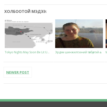
ХОЛБООТОЙ МЭДЭЭ:
Tokyo Nights May Soon Be Lit U...
Эрдэм шинжилгээний төлбөртэй ө...
NEWER POST