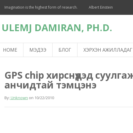
Imagination is the highest form of research.
Albert Einstein
ULEMJ DAMIRAN, PH.D.
HOME
МЭДЭЭ
БЛОГ
ХЭРХЭН АЖИЛЛАДАГ
GPS chip хирснүүдэд суулг
анчидтай тэмцэнэ
By:
Unknown
on
10/22/2010