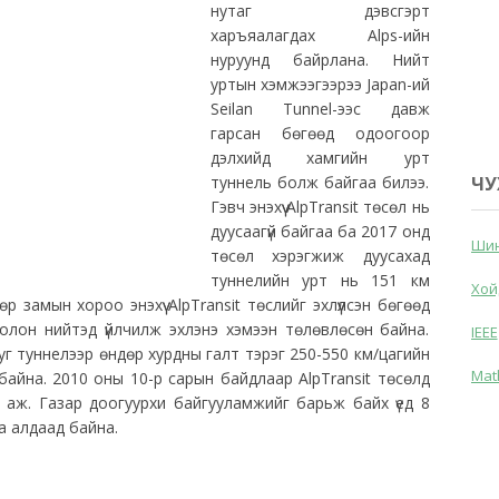
нутаг дэвсгэрт
харъяалагдах Alps-ийн
нуруунд байрлана. Нийт
уртын хэмжээгээрээ Japan-ий
Seilan Tunnel-ээс давж
гарсан бөгөөд одоогоор
дэлхийд хамгийн урт
туннель болж байгаа билээ.
ЧУ
Гэвч энэхүү AlpTransit төсөл нь
дуусаагүй байгаа ба 2017 онд
Шин
төсөл хэрэгжиж дуусахад
туннелийн урт нь 151 км
Хой
замын хороо энэхүү AlpTransit төслийг эхлүүлсэн бөгөөд
олон нийтэд үйлчилж эхлэнэ хэмээн төлөвлөсөн байна.
IEEE
уг туннелээр өндөр хурдны галт тэрэг 250-550 км/цагийн
Mat
айна. 2010 оны 10-р сарын байдлаар AlpTransit төсөлд
 аж. Газар доогуурхи байгууламжийг барьж байх үед 8
 алдаад байна.