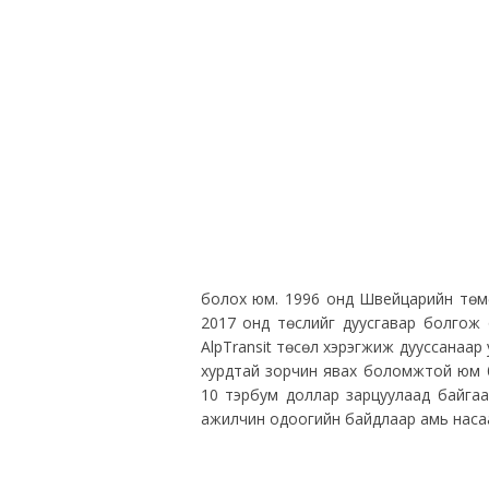
болох юм. 1996 онд Швейцарийн төмөр 
2017 онд төслийг дуусгавар болгож 
AlpTransit төсөл хэрэгжиж дууссанаар 
хурдтай зорчин явах боломжтой юм б
10 тэрбум доллар зарцуулаад байгаа
ажилчин одоогийн байдлаар амь насаа