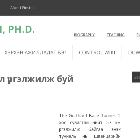
Albert Einstein
, PH.D.
BIOGRAPHY
TEACHING
P
ХЭРХЭН АЖИЛЛАДАГ ВЭ?
CONTROL WIKI
DOW
ил үргэлжилж буй
The Gotthard Base Tunnel, 2
хос сувагтай нийт 57 км
үргэлжилж байгаа энэхүү
туннель нь Швейцарийн