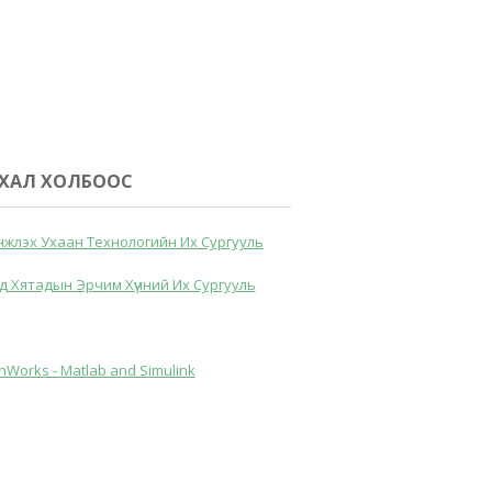
ХАЛ ХОЛБООС
жлэх Ухаан Технологийн Их Сургууль
д Хятадын Эрчим Хүчний Их Сургууль
hWorks - Matlab and Simulink