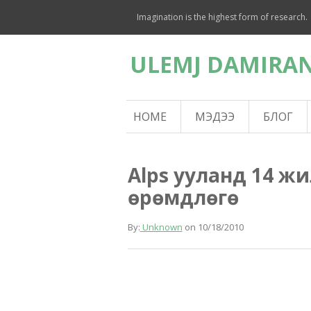
Imagination is the highest form of research.
ULEMJ DAMIRAN
HOME
МЭДЭЭ
БЛОГ
Alps ууланд 14 ж
өрөмдлөгө
By:
Unknown
on
10/18/2010