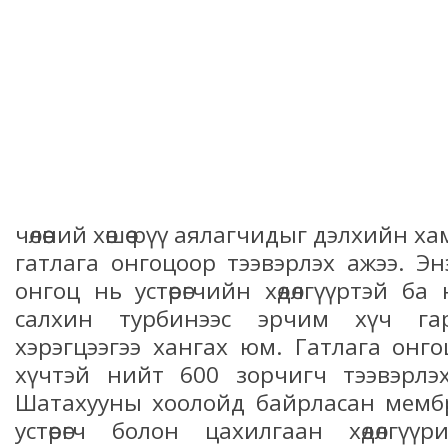
чөлөөний хөшөө рүү аялагчидыг дэлхийн 
гатлага онгоцоор тээвэрлэх ажээ. Эн
онгоц нь устөрөгчийн хөдөлгүүртэй б
салхин турбинээс эрчим хүч га
хэрэгцээгээ хангах юм. Гатлага он
хүчтэй нийт 600 зорчигч тээвэрлэ
Шатахууны хоолойд байрласан мембр
устөрөгч болон цахилгаан хөдөлгү