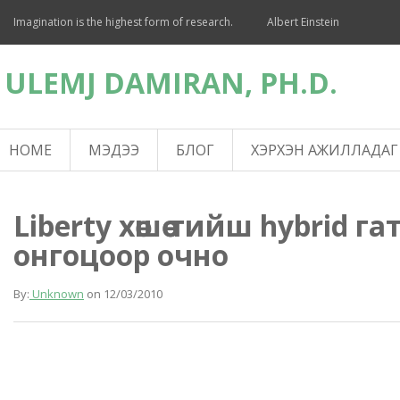
Imagination is the highest form of research.
Albert Einstein
ULEMJ DAMIRAN, PH.D.
HOME
МЭДЭЭ
БЛОГ
ХЭРХЭН АЖИЛЛАДАГ
Liberty хөшөө тийш hybrid га
онгоцоор очно
By:
Unknown
on
12/03/2010