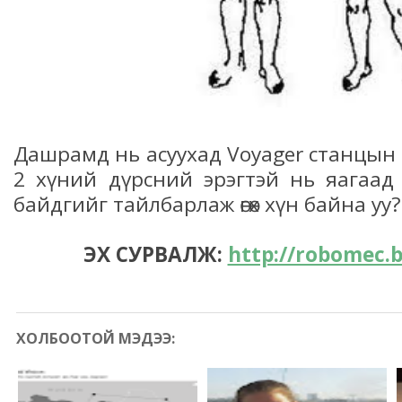
Дашрамд нь асуухад Voyager станцын 
2 хүний дүрсний эрэгтэй нь яагаад б
байдгийг тайлбарлаж өгөх хүн байна уу?
ЭХ СУРВАЛЖ:
http://robomec.
ХОЛБООТОЙ МЭДЭЭ: