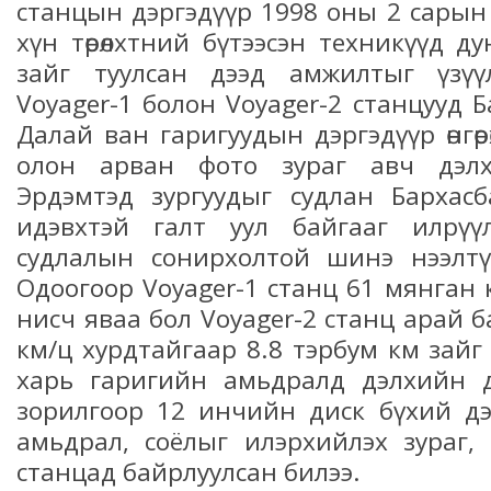
станцын дэргэдүүр 1998 оны 2 сарын 17
хүн төрөлхтний бүтээсэн техникүүд д
зайг туулсан дээд амжилтыг үзүү
Voyager-1 болон Voyager-2 станцууд 
Далай ван гаригуудын дэргэдүүр өнгөр
олон арван фото зураг авч дэлх
Эрдэмтэд зургуудыг судлан Бархас
идэвхтэй галт уул байгааг илрүү
судлалын сонирхолтой шинэ нээлт
Одоогоор Voyager-1 станц 61 мянган 
нисч яваа бол Voyager-2 станц арай 
км/ц хурдтайгаар 8.8 тэрбум км зайг
харь гаригийн амьдралд дэлхийн д
зорилгоор 12 инчийн диск бүхий дэ
амьдрал, соёлыг илэрхийлэх зураг,
станцад байрлуулсан билээ.