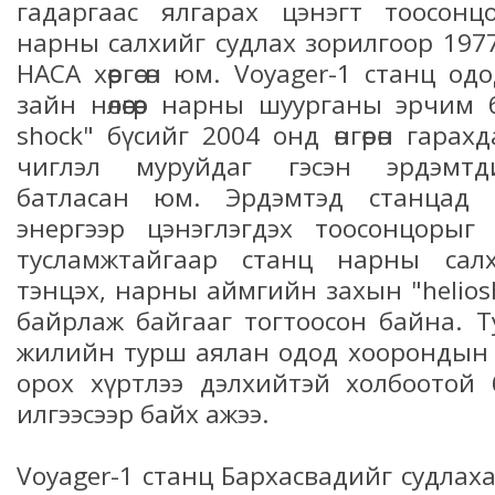
гадаргаас ялгарах цэнэгт тоосон
нарны салхийг судлах зорилгоор 197
НАСА хөөргөсөн юм. Voyager-1 станц 
зайн нөлөөгөөр нарны шуурганы эрчим 
shock" бүсийг 2004 онд өнгөрөн гара
чиглэл муруйдаг гэсэн эрдэмтд
батласан юм. Эрдэмтэд станцад с
энергээр цэнэглэгдэх тоосонцорыг м
тусламжтайгаар станц нарны сал
тэнцэх, нарны аймгийн захын "helios
байрлаж байгааг тогтоосон байна. 
жилийн турш аялан одод хоорондын 
орох хүртлээ дэлхийтэй холбоотой 
илгээсээр байх ажээ.
Voyager-1 станц Бархасвадийг судлахаар 