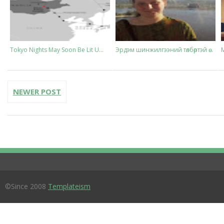
Tokyo Nights May Soon Be Lit U...
Эрдэм шинжилгээний төлбөртэй ө...
NEWER POST
©Since 2008
Templateism