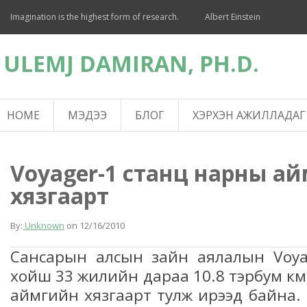
Imagination is the highest form of research.
Albert Einstein
ULEMJ DAMIRAN, PH.D.
HOME
МЭДЭЭ
БЛОГ
ХЭРХЭН АЖИЛЛАДАГ
Voyager-1 станц нарны а
хязгаарт
By:
Unknown
on
12/16/2010
Сансарын алсын зайн аялалын Voyager-
хойш 33 жилийн дараа 10.8 тэрбум км
аймгийн хязгаарт тулж ирээд байна.