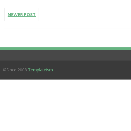
NEWER POST
©Since 2008
Templateism