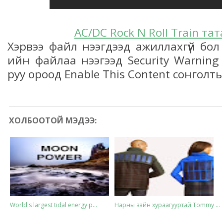
AC/DC
Rock N Roll Train
тат
Хэрвээ файл нээгдээд ажиллахгүй бол
ийн файлаа нээгээд Security Warning
руу ороод Enable This Content сонголт
ХОЛБООТОЙ МЭДЭЭ:
World's largest tidal energy p...
Нарны зайн хураагууртай Tommy ...