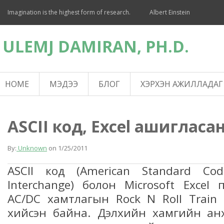
Imagination is the highest form of research.
Albert Einstein
ULEMJ DAMIRAN, PH.D.
HOME
МЭДЭЭ
БЛОГ
ХЭРХЭН АЖИЛЛАДАГ
ASCII код, Excel ашигласа
By:
Unknown
on
1/25/2011
ASCII код
(American Standard Cod
Interchange)
болон Microsoft Excel
AC/DC хамтлагын
Rock N Roll Trai
хийсэн байна. Дэлхийн хамгийн анх