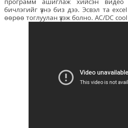
программ ашиглаж хийсэн видео
бичлэгийг үзнэ биз дээ. Эсвэл та exc
өөрөө тоглуулан үзэж болно. AC/DC cool 