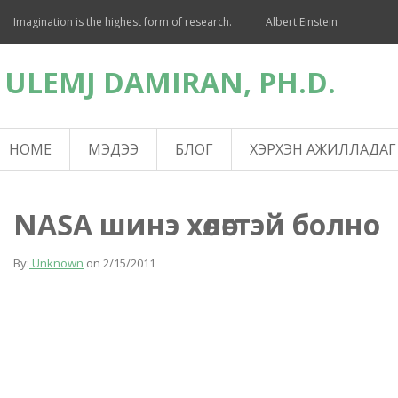
Imagination is the highest form of research.
Albert Einstein
ULEMJ DAMIRAN, PH.D.
HOME
МЭДЭЭ
БЛОГ
ХЭРХЭН АЖИЛЛАДАГ
NASA шинэ хөлөгтэй болно
By:
Unknown
on
2/15/2011