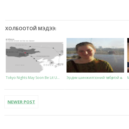
ХОЛБООТОЙ МЭДЭЭ:
Tokyo Nights May Soon Be Lit U...
Эрдэм шинжилгээний төлбөртэй ө...
NEWER POST