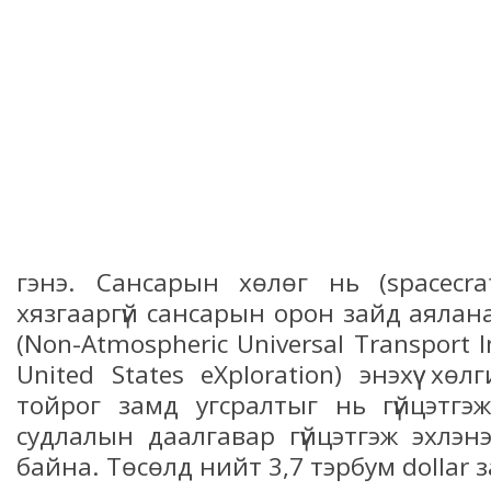
гэнэ. Сансарын хөлөг нь (spacecra
хязгааргүй сансарын орон зайд аялана
(Non-Atmospheric Universal Transport 
United States eXploration) энэхүү х
тойрог замд угсралтыг нь гүйцэтгэ
судлалын даалгавар гүйцэтгэж эхлэн
байна. Төсөлд нийт 3,7 тэрбум dollar 