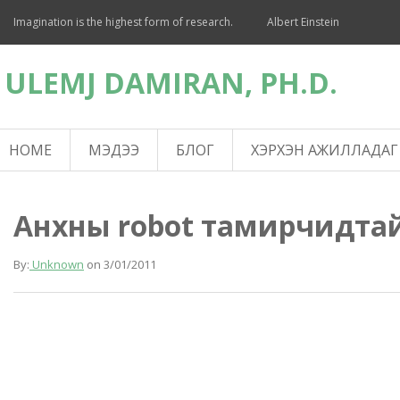
Imagination is the highest form of research.
Albert Einstein
ULEMJ DAMIRAN, PH.D.
HOME
МЭДЭЭ
БЛОГ
ХЭРХЭН АЖИЛЛАДАГ
Анхны robot тамирчидта
By:
Unknown
on
3/01/2011