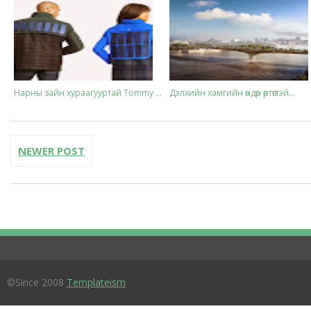
Нарны зайн хураагууртай Tommy ...
Дэлхийн хамгийн өндөр өртөгтэй...
NEWER POST
©Since 2008
Templateism