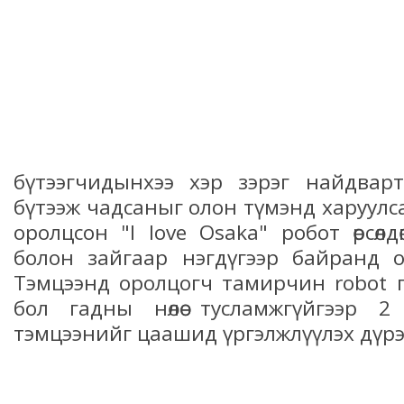
бүтээгчидынхээ хэр зэрэг найдварт
бүтээж чадсаныг олон түмэнд харуулс
оролцсон "I love Osaka" робот өрсөлдөгч
болон зайгаар нэгдүгээр байранд 
Тэмцээнд оролцогч тамирчин robot 
бол гадны нөлөө тусламжгүйгээр 2
тэмцээнийг цаашид үргэлжлүүлэх дүрэ