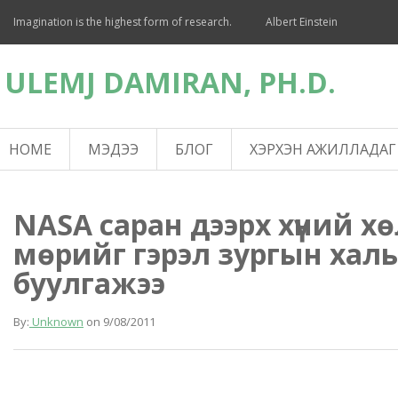
Imagination is the highest form of research.
Albert Einstein
ULEMJ DAMIRAN, PH.D.
HOME
МЭДЭЭ
БЛОГ
ХЭРХЭН АЖИЛЛАДАГ
NASA саран дээрх хүний х
мөрийг гэрэл зургын хал
буулгажээ
By:
Unknown
on
9/08/2011