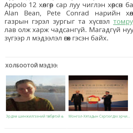
Appolo 12 хөлгөөр сар луу чиглэн хөөрсө
Alan Bean, Pete Conrad нарийн хө
газрын гэрэл зургыг та хүсвэл
томру
лав олж харж чадсангүй. Магадгүй ну
зүгээр л мэдээлэл өгөх гэсэн байх.
ХОЛБООТОЙ МЭДЭЭ:
Эрдэм шинжилгээний төлбөртэй ө...
Монгол-Хятадын Сэргээгдэх эрчи...