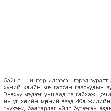
байна. Шинээр илгээсэн гэрэл зурагт
хүний хөлийн мөр гарсан газруудын з
Энэхүү мэдээг уншаад та гайхаж цочи
нь уг хөлийн мөрний эзэд 40өөд жилийн ө
түүхэнд баатарлаг үйлс бүтээсэн эз