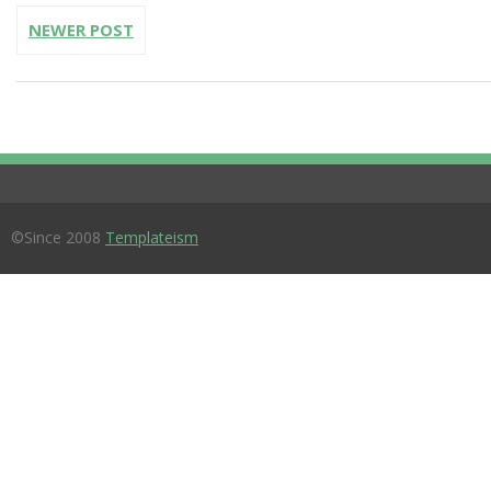
NEWER POST
©Since 2008
Templateism