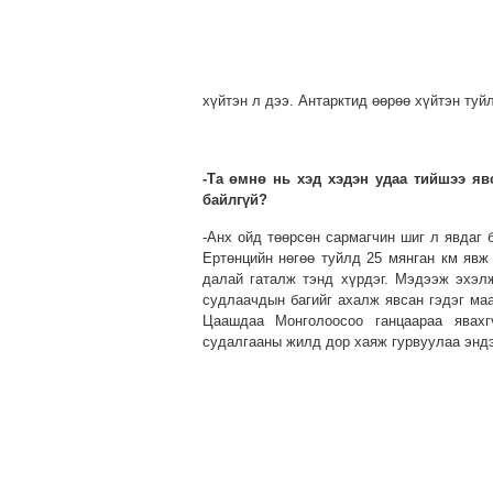
хүйтэн л дээ. Антарктид өөрөө хүйтэн туй
-Та өмнө нь хэд хэдэн удаа тийшээ яв
байлгүй?
-Анх ойд төөрсөн сармагчин шиг л явдаг 
Ертөнцийн нөгөө туйлд 25 мянган км явж 
далай гаталж тэнд хүрдэг. Мэдээж эхэл
судлаачдын багийг ахалж явсан гэдэг маа
Цаашдаа Монголоосоо ганцаараа явахг
судалгааны жилд дор хаяж гурвуулаа эндэ