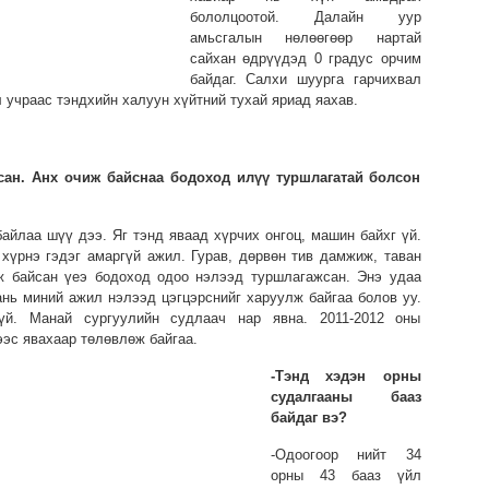
бололцоотой. Далайн уур
амьсгалын нөлөөгөөр нартай
сайхан өдрүүдэд 0 градус орчим
байдаг. Салхи шуурга гарчихвал
л учраас тэндхийн халуун хүйтний тухай яриад яахав.
сан. Анх очиж байснаа бодоход илүү туршлагатай болсон
байлаа шүү дээ. Яг тэнд яваад хүрчих онгоц, машин байхг үй.
хүрнэ гэдэг амаргүй ажил. Гурав, дөрвөн тив дамжиж, таван
ж байсан үеэ бодоход одоо нэлээд туршлагажсан. Энэ удаа
нь миний ажил нэлээд цэгцэрснийг харуулж байгаа болов уу.
үй. Манай сургуулийн судлаач нар явна. 2011-2012 оны
эс явахаар төлөвлөж байгаа.
-Тэнд хэдэн орны
судалгааны бааз
байдаг вэ?
-Одоогоор нийт 34
орны 43 бааз үйл