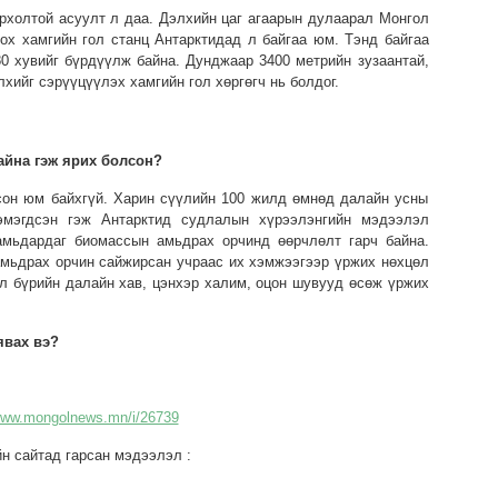
ирхолтой асуулт л даа. Дэлхийн цаг агаарын дулаарал Монгол
ох хамгийн гол станц Антарктидад л байгаа юм. Тэнд байгаа
0 хувийг бүрдүүлж байна. Дунджаар 3400 метрийн зузаантай,
лхийг сэрүүцүүлэх хамгийн гол хөргөгч нь болдог.
айна гэж ярих болсон?
сон юм байхгүй. Харин сүүлийн 100 жилд өмнөд далайн усны
эмэгдсэн гэж Антарктид судлалын хүрээлэнгийн мэдээлэл
амьдардаг биомассын амьдрах орчинд өөрчлөлт гарч байна.
амьдрах орчин сайжирсан учраас их хэмжээгээр үржих нөхцөл
л бүрийн далайн хав, цэнхэр халим, оцон шувууд өсөж үржих
явах вэ?
/www.mongolnews.mn/i/26739
н сайтад гарсан мэдээлэл :