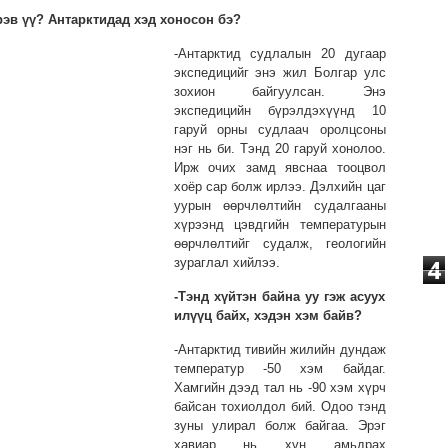
рэв үү? Антарктидад хэд хоносон бэ?
-Антарктид судлалын 20 дугаар
экспедицийг энэ жил Болгар улс
зохион байгуулсан. Энэ
экспедицийн бүрэлдэхүүнд 10
гаруй орны судлаач оролцсоны
нэг нь би. Тэнд 20 гаруй хонолоо.
Ирж очих замд явснаа тооцвол
хоёр сар болж ирлээ. Дэлхийн цаг
уурын өөрчлөлтийн судалгааны
хүрээнд цэвдгийн температурын
өөрчлөлтийг судалж, геологийн
4
зураглал хийлээ.
-Тэнд хүйтэн байна уу гэж асуух
илүүц байх, хэдэн хэм байв?
-Антарктид тивийн жилийн дундаж
температур -50 хэм байдаг.
Хамгийн дээд тал нь
-90 хэм хүрч
байсан тохиолдол бий. Одоо тэнд
зуны улирал болж байгаа. Эрэг
хавиар нь хүн амьдрах