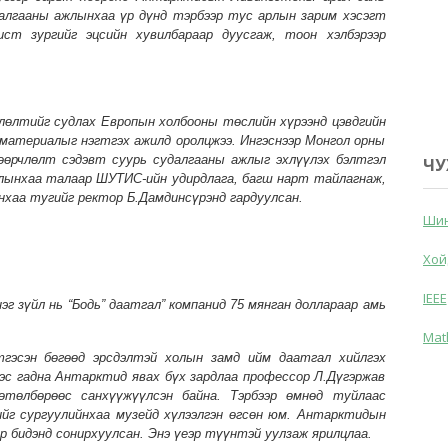
далгааны ажлынхаа үр дүнд тэрбээр тус арлын зарим хэсэгт
ст зургийг эцсийн хувилбараар дуусгаж, тоон хэлбэрээр
лөлтийг судлах Европын холбооны төслийн хүрээнд цэвдгийн
материалыг нэгтгэх ажилд оролцжээ. Ингэснээр Монгол орны
 өөрчлөлт сэдэвт суурь судалгааны ажлыг эхлүүлэх бэлтгэл
ЧУ
ажлынхаа талаар ШУТИС-ийн удирдлага, багш нарт тайлагнаж,
хаа тугийг ректор Б.Дамдинсүрэнд гардуулсан.
Шин
Хой
IEEE
эг зүйл нь “Бодь” даатгал” компанид 75 мянган доллараар амь
Mat
гэсэн бөгөөд эрсдэлтэй холын замд ийм даатгал хийлгэх
эс гадна Антарктид явах бүх зардлаа профессор Л.Дүгэржав
өтөлбөрөөс санхүүжүүлсэн байна. Тэрбээр өмнөд туйлаас
ийг сургуулийнхаа музейд хүлээлгэн өгсөн юм. Антарктидын
эр бидэнд сонирхуулсан. Энэ үеэр түүнтэй уулзаж ярилцлаа.