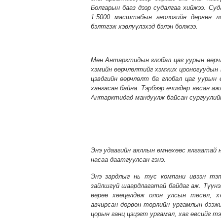
Болгарын бааз дээр судалгаа хийжээ. Су
1:5000 масштабын геологийн дөрвөн ли
бэлтгэж хэвлүүлэхэд бэлэн болжээ.
Мөн Антарктидын глобал цаг уурын өөрч
хэмийн өөрчлөлтийг хэмжих цооногуудын 
цэвдгийн өөрчлөлт ба глобал цаг уурын
хангасан байна. Тэрбээр өчигдөр явсан 
Антарктидад мандуулж байсан сургуулийн
Энэ удаагийн аяллын өмнөхөөс ялгаатай н
насаа даатгуулсан гэнэ.
Энэ зардлыг нь тус компани ивээн тэт
зайлшгүй шаардлагатай байдаг аж. Түүнэ
өөрөө хөөцөлдөж олон улсын төсөл, х
авчирсан дөрвөн төрлийн ургамлын дээж
цорын ганц цэцэгт ургамал, хаг өвсийг т