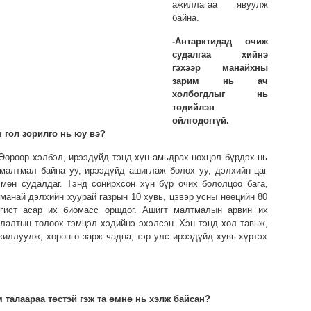
ажиллагаа явуулж
байна.
-Антарктидад очиж
судалгаа хийнэ
гэхээр манайхны
зарим нь ач
холбогдлыг нь
төдийлэн
ойлгодоггүй.
 гол зорилго нь юу вэ?
Өөрөөр хэлбэл, ирээдүйд тэнд хүн амьдрах нөхцөл бүрдэх нь
 малтмал байна уу, ирээдүйд ашиглаж болох уу, дэлхийн цаг
мөн судалдаг. Тэнд сонирхсон хүн бүр очих бололцоо бага,
 манай дэлхийн хуурай газрын 10 хувь, цэвэр усны нөөцийн 80
нгист асар их биомасс оршдог. Ашигт малтмалын арвин их
рилалтын төлөөх тэмцэл хэдийнэ эхэлсэн. Хэн тэнд хөл тавьж,
жиллуулж, хөрөнгө зарж чадна, тэр улс ирээдүйд хувь хүртэх
 талаараа төстэй гэж та өмнө нь хэлж байсан?