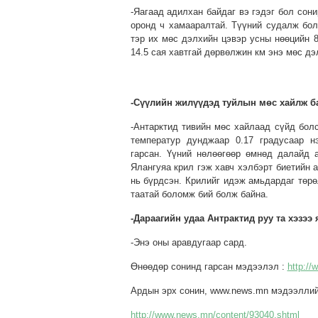
-Яагаад адилхан байдаг вэ гэдэг бол сон
оронд ч хамааралтай. Түүний судалж бол
тэр их мөс дэлхийн цэвэр усны нөөцийн 8
14.5 сая хавтгай дөрвөлжин км энэ мөс дэ
-Сүүлийн жилүүдэд туйлын мөс хайлж б
-Антарктид тивийн мөс хайлаад сүйд бол
температур дунджаар 0.17 градусаар н
гарсан. Үүний нөлөөгөөр өмнөд далайд 
Ялангуяа крил гэж хавч хэлбэрт биетийн 
нь бүрдсэн. Крилийг идэж амьдардаг төрө
таатай боломж бий болж байна.
-Дараагийн удаа Антрактид руу та хэзээ 
-Энэ оны аравдугаар сард.
Өнөөдөр сонинд гарсан мэдээлэл :
http:/
Ардын эрх сонин, www.news.mn мэдээллий
http://www.news.mn/content/93040.shtml