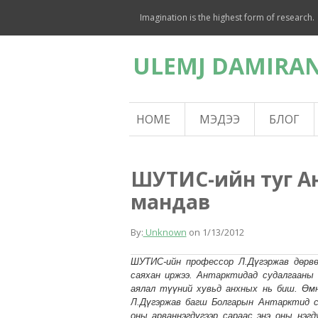
Imagination is the highest form of research.
ULEMJ DAMIRAN
HOME
МЭДЭЭ
БЛОГ
ШУТИС-ийн туг А
мандав
By:
Unknown
on
1/13/2012
ШУТИС-ийн профессор Л.Дүгэржав дөрвө
саяхан иржээ. Антарктидад судалгааны 
аялал түүний хувьд анхных нь биш. Өмн
Л.Дүгэржав багш Болгарын Антарктид су
оны арваннэгдүгээр сараас энэ оны нэг