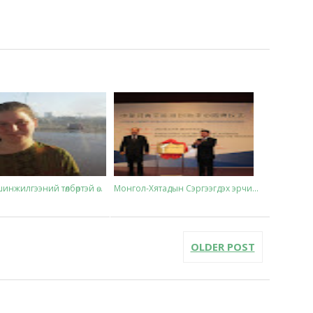
нжилгээний төлбөртэй ө...
Монгол-Хятадын Сэргээгдэх эрчи...
OLDER POST