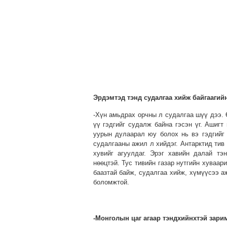
Эрдэмтэд тэнд судалгаа хийж байгаагийн
-Хүн амьдрах орчны л судалгаа шүү дээ. 
үү гэдгийг судалж байна гэсэн үг. Ашигт
уурын дулаарал юу болох нь вэ гэдгийг 
судалгааны ажил л хийдэг. Антарктид тив
хувийг агуулдаг. Эрэг хавийн далай тэ
нөөцтэй. Тус тивийн газар нутгийн хуваа
баазтай байж, судалгаа хийж, хүмүүсээ а
боломжтой.
-Монголын цаг агаар тэндхийнхтэй зарим