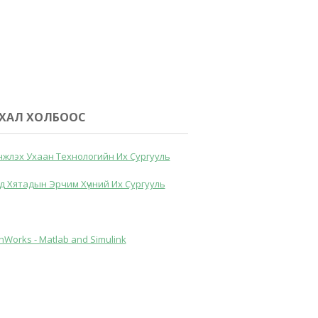
ХАЛ ХОЛБООС
жлэх Ухаан Технологийн Их Сургууль
д Хятадын Эрчим Хүчний Их Сургууль
hWorks - Matlab and Simulink