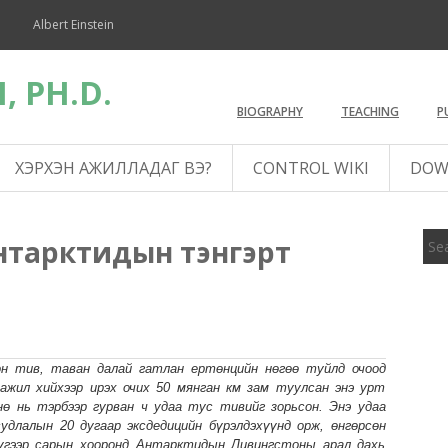
Albert Einstein
, PH.D.
BIOGRAPHY
TEACHING
P
ХЭРХЭН АЖИЛЛАДАГ ВЭ?
CONTROL WIKI
DOW
нтарктидын тэнгэрт
н тив, таван далай гатлан ертөнцийн нөгөө туйлд очоод
ажил хийхээр ирэх очих 50 мянган км зам туулсан энэ урт
ө нь тэрбээр гурван ч удаа тус тивийг зорьсон. Энэ удаа
длалын 20 дугаар эксдедицийн бүрэлдэхүүнд орж, өнгөрсөн
дүгээр сарын хооронд Антарктидын Ливингстоны арал дахь