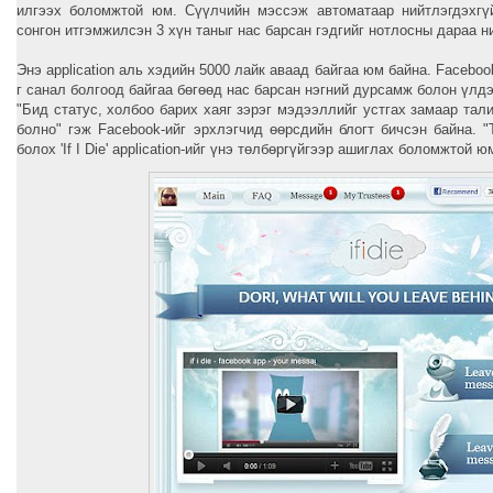
илгээх боломжтой юм. Сүүлчийн мэссэж автоматаар нийтлэгдэхгү
сонгон итгэмжилсэн 3 хүн таныг нас барсан гэдгийг нотлосны дараа н
Энэ application аль хэдийн 5000 лайк аваад байгаа юм байна. Facebo
г санал болгоод байгаа бөгөөд нас барсан нэгний дурсамж болон үлд
"Бид статус, холбоо барих хаяг зэрэг мэдээллийг устгах замаар тал
болно" гэж Facebook-ийг эрхлэгчид өөрсдийн блогт бичсэн байна. "
болох 'If I Die' application-ийг үнэ төлбөргүйгээр ашиглах боломжтой ю