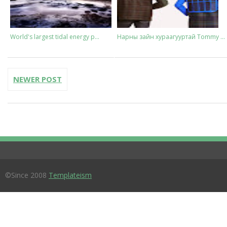
World's largest tidal energy p...
Нарны зайн хураагууртай Tommy ...
NEWER POST
©Since 2008
Templateism