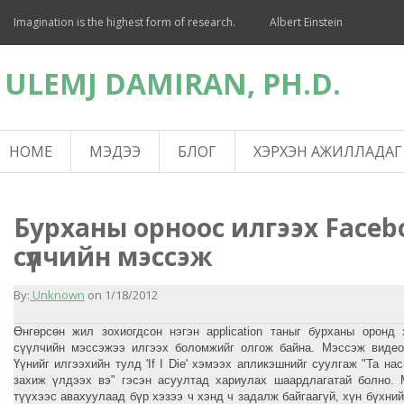
Imagination is the highest form of research.
Albert Einstein
ULEMJ DAMIRAN, PH.D.
HOME
МЭДЭЭ
БЛОГ
ХЭРХЭН АЖИЛЛАДАГ
Бурханы орноос илгээх Faceb
сүүлчийн мэссэж
By:
Unknown
on
1/18/2012
Өнгөрсөн жил зохиогдсон нэгэн application таныг бурханы оронд
сүүлчийн мэссэжээ илгээх боломжийг олгож байна. Мэссэж видео
Үүнийг илгээхийн тулд 'If I Die' хэмээх апликэшнийг суулгаж "Та н
захиж үлдээх вэ" гэсэн асуултад хариулах шаардлагатай болно.
түүхээс авахуулаад бүр хэзээ ч хэнд ч задалж байгаагүй, хүн бүхни