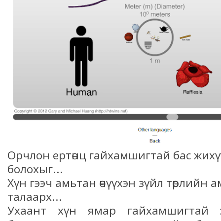
Орчлон ертөнц гайхамшигтай бас жихүүд
болохыг...
Хүн гээч амьтан өчүүхэн зүйл төрлийн 
талаарх...
Ухаант хүн ямар гайхамшигтай 