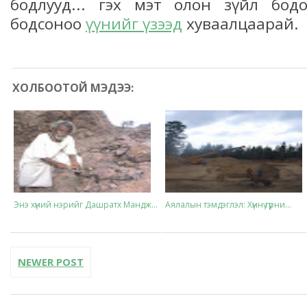
бодлууд... гэх мэт олон зүйл бо
бодсоноо
үүнийг үзээд
хуваалцаарай.
ХОЛБООТОЙ МЭДЭЭ:
Энэ хүний нэрийг Дашратх Мандж...
Аялалын тэмдэглэл: Хүннү гүрни...
NEWER POST