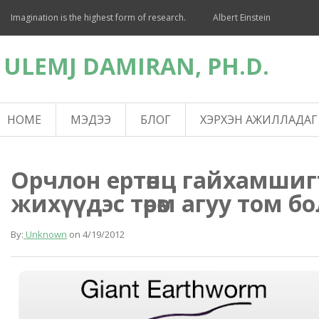
Imagination is the highest form of research.
Albert Einstein
ULEMJ DAMIRAN, PH.D.
HOME
МЭДЭЭ
БЛОГ
ХЭРХЭН АЖИЛЛАДАГ
Орчлон ертөнц гайхамшиг
жихүүдэс төрөм агуу том б
By:
Unknown
on
4/19/2012