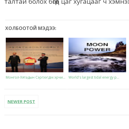
талтай болох бөгөөд цаг хугацааг ч хэмн
ХОЛБООТОЙ МЭДЭЭ:
Монгол-Хятадын Сэргээгдэх эрчи...
World's largest tidal energy p...
NEWER POST