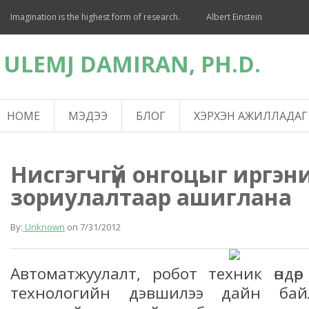
Imagination is the highest form of research.
Albert Einstein
ULEMJ DAMIRAN, PH.D.
HOME
МЭДЭЭ
БЛОГ
ХЭРХЭН АЖИЛЛАДАГ
Нисгэгчгүй онгоцыг иргэн
зориулалтаар ашиглана
By:
Unknown
on
7/31/2012
Автоматжуулалт, робот техник өндөр 
технологийн дэвшилээ дайн бай