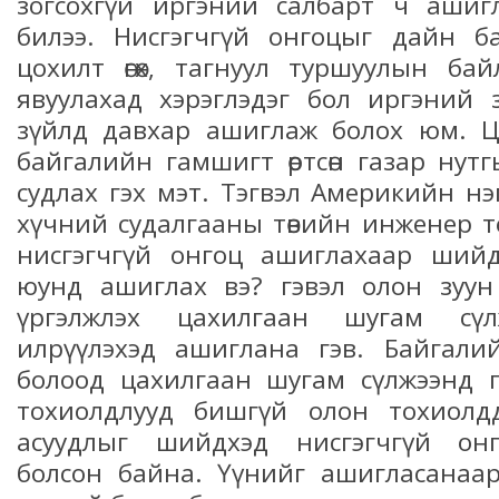
зогсохгүй иргэний салбарт ч ашиг
билээ. Нисгэгчгүй онгоцыг дайн б
цохилт өгөх, тагнуул туршуулын ба
явуулахад хэрэглэдэг бол иргэний 
зүйлд давхар ашиглаж болох юм. Ц
байгалийн гамшигт өртсөн газар нут
судлах гэх мэт. Тэгвэл Америкийн н
хүчний судалгааны төвийн инженер 
нисгэгчгүй онгоц ашиглахаар ший
юунд ашиглах вэ? гэвэл олон зуу
үргэлжлэх цахилгаан шугам сүл
илрүүлэхэд ашиглана гэв. Байгалий
болоод цахилгаан шугам сүлжээнд г
тохиолдлууд бишгүй олон тохиолдд
асуудлыг шийдхэд нисгэгчгүй он
болсон байна. Үүнийг ашигласанаар 