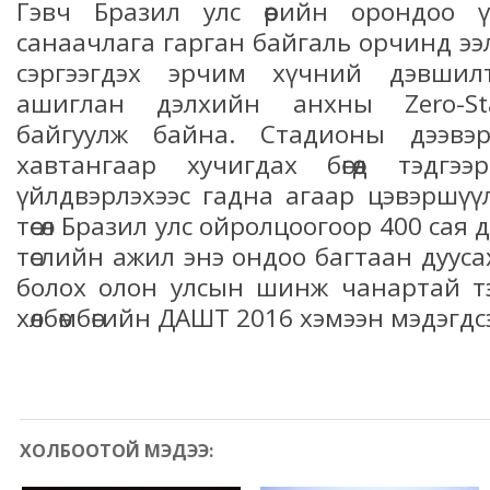
Гэвч Бразил улс өөрийн орондоо ү
санаачлага гарган байгаль орчинд ээ
сэргээгдэх эрчим хүчний дэвшилт
ашиглан дэлхийн анхны Zero-St
байгуулж байна. Стадионы дээвэ
хавтангаар хучигдах бөгөөд тэдг
үйлдвэрлэхээс гадна агаар цэвэршүүл
төсөл Бразил улс ойролцоогоор 400 сая
төслийн ажил энэ ондоо багтаан дуус
болох олон улсын шинж чанартай т
хөлбөмбөгийн ДАШТ 2016 хэмээн мэдэгд
ХОЛБООТОЙ МЭДЭЭ: