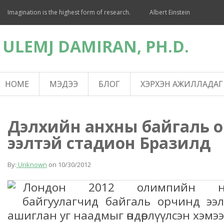
Imagination is the highest form of research.
Albert Einstein
ULEMJ DAMIRAN, PH.D.
HOME
МЭДЭЭ
БЛОГ
ХЭРХЭН АЖИЛЛАДАГ
Дэлхийн анхны байгаль 
ээлтэй стадион Бразилд
By:
Unknown
on
10/30/2012
Лондон 2012 олимпийн н
байгуулагчид байгаль орчинд ээл
ашиглан уг наадмыг өндөрлүүлсэн хэмэ