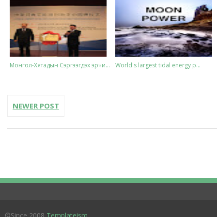
Монгол-Хятадын Сэргээгдэх эрчи...
World's largest tidal energy p...
NEWER POST
Нарны зайн хураагууртай Tommy ...
©Since 2008
Templateism