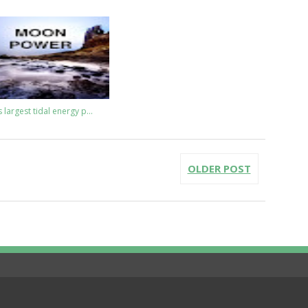
 largest tidal energy p...
OLDER POST