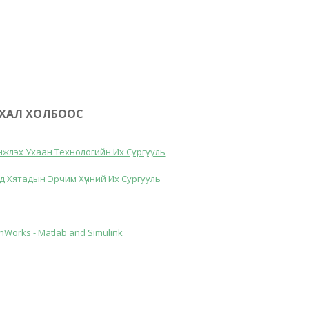
ХАЛ ХОЛБООС
жлэх Ухаан Технологийн Их Сургууль
д Хятадын Эрчим Хүчний Их Сургууль
hWorks - Matlab and Simulink