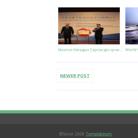
Монгол-Хятадын Сэргээгдэх эрчи...
World's
NEWER POST
Нарны зайн хураагууртай Tommy ...
©Since 2008
Templateism