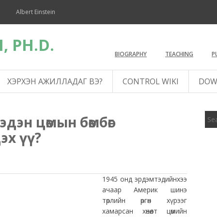
Albert Einstein
, PH.D.
BIOGRAPHY
TEACHING
P
ХЭРХЭН АЖИЛЛАДАГ ВЭ?
CONTROL WIKI
DOW
дэн цөмын бөмбөг
эх үү?
1945 онд эрдэмтэдийнхээ
ачаар Америк шинэ
төрлийн өргөн хүрээг
хамарсан хөнөөлт цөмийн