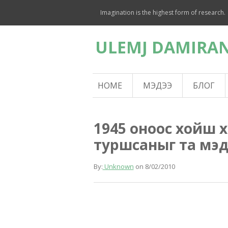
Imagination is the highest form of research.
ULEMJ DAMIRAN
HOME
МЭДЭЭ
БЛОГ
1945 оноос хойш хэ
туршсаныг та мэд
By:
Unknown
on
8/02/2010