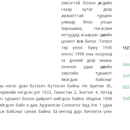
зэвсэгтэй болон өөрсдийн
газар нутаг дээр
амжилттай туршиж
улмаар Япон улсын
Хирошима, Нагасаки
хотуудад агаараас цөмийн
цохилт өгсөн билээ. Тэгвэл
тэр үеээс буюу 1945
ЧУ
оноос 1998 оны хооронд
эх дэлхий дээр маань
Шин
хэчнээн удаа цөмийн
зэвсгийн туршилт
Хой
явагдаж байсныг
поны нэгэн уран бүтээлч бүтээсэн байна. Их Британ 45,
IEEE
ерикийн нэгдсэн улс 1032, Пакистан 2, Энэтхэг 4, Хятад
Mat
ийн туршилт болон дайралт хийгдсэн байна. Мэдээж 1998
ийгдсэн байх л даа. Ардчилсан Солонгос Ард Улс 1 удаа
ьж байсныг санаж байна. За ингээд дүрс бичлэгээ үзнэ