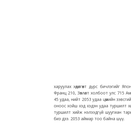
харуулах хөдөлгөөнт дүрс бичлэгийг Я
Франц 210, Зөвлөлт холбоот улс 715 Ам
45 удаа, нийт 2053 удаа цөмийн зэвсг
оноос хойш хэд хэдэн удаа туршилт х
туршилт хийж нэлээдгүй шуугиан тар
биз дээ. 2053 аймар тоо байна шүү.