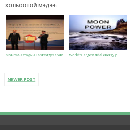
ХОЛБООТОЙ МЭДЭЭ:
Монгол-Хятадын Сэргээгдэх эрчи...
World's largest tidal energy p...
NEWER POST
Нарны зайн хураагууртай Tommy ...