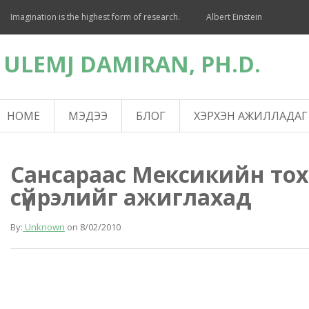
Imagination is the highest form of research.
Albert Einstein
ULEMJ DAMIRAN, PH.D.
HOME
МЭДЭЭ
БЛОГ
ХЭРХЭН АЖИЛЛАДАГ
Сансараас Мексикийн то
сүйрэлийг ажиглахад
By:
Unknown
on
8/02/2010