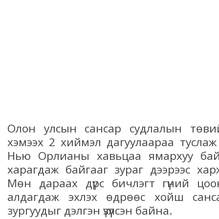
Олон улсын сансар судлалын төви
хэмээх 2 хиймэл дагуулаараа тусла
Нью Орлианы хавьцаа ямархуу бай
харагдаж байгааг зураг дээрээс ха
Мөн дараах дүрс бичлэгт гүний цоо
алдагдаж эхлэх өдрөөс хойш санс
зургуудыг дэлгэн үзүүлсэн байна.