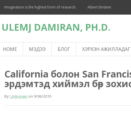
Imagination is the highest form of research.
Albert Einstein
ULEMJ DAMIRAN, PH.D.
HOME
МЭДЭЭ
БЛОГ
ХЭРХЭН АЖИЛЛАДАГ
California болон San Franc
эрдэмтэд хиймэл бөөр зохи
By:
Unknown
on
9/06/2010