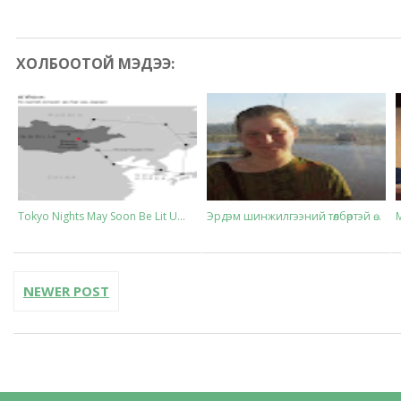
ХОЛБООТОЙ МЭДЭЭ:
Tokyo Nights May Soon Be Lit U...
Эрдэм шинжилгээний төлбөртэй ө...
NEWER POST