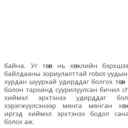
байна. Уг төсөл нь хөгжлийн бэрхш
байлдааны зориулалттай robot-уудын 
хурдан шуурхай удирддаг болгох төсө
болон тархинд суурилуулсан бичил c
хиймэл эрхтэнээ удирддаг бо
хэрэгжүүлсэнээр мянга мянган хө
иргэд хиймэл эрхтэнээ бодол сан
болох аж.