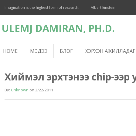
Imagination is the highest form of research.
Albert Einstein
ULEMJ DAMIRAN, PH.D.
HOME
МЭДЭЭ
БЛОГ
ХЭРХЭН АЖИЛЛАДАГ
Хиймэл эрхтэнээ chip-ээр
By:
Unknown
on
2/22/2011